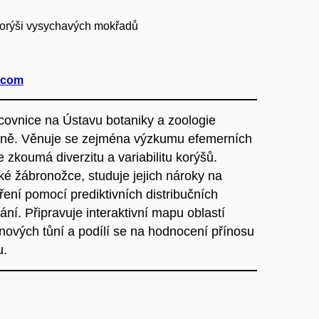
 korýši vysychavých mokřadů
.com
ovnice na Ústavu botaniky a zoologie
Brně. Věnuje se zejména výzkumu efemerních
zkoumá diverzitu a variabilitu korýšů.
é žábronožce, studuje jejich nároky na
ření pomocí prediktivních distribučních
í. Připravuje interaktivní mapu oblastí
ových tůní a podílí se na hodnocení přínosu
u.