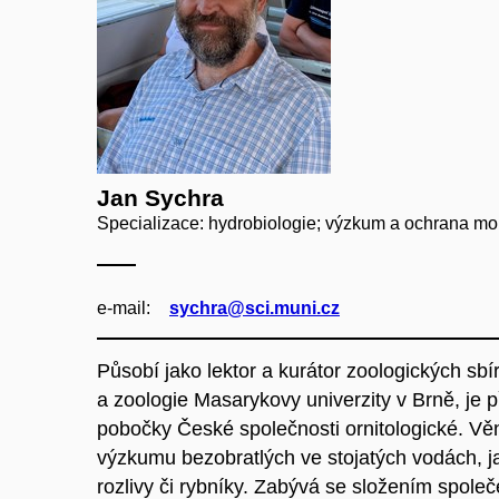
Jan Sychra
Specializace: hydrobiologie; výzkum a ochrana m
e‑mail:
sychra@sci.muni.cz
Působí jako lektor a kurátor zoologických sb
a zoologie Masarykovy univerzity v Brně, je
pobočky České společnosti ornitologické. Vě
výzkumu bezobratlých ve stojatých vodách, j
rozlivy či rybníky. Zabývá se složením spole