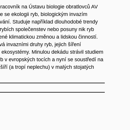
racovník na Ústavu biologie obratlovců AV
je se ekologii ryb, biologickým invazím
vání. Studuje například dlouhodobé trendy
 rybích společenstev nebo posuny nik ryb
né klimatickou změnou a lidskou činností.
 invazními druhy ryb, jejich šíření
ekosystémy. Minulou dekádu strávil studiem
yb v evropských tocích a nyní se soustředí na
 šíří (a tropí neplechu) v malých stojatých