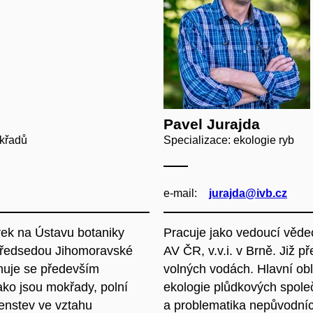
Pavel Jurajda
okřadů
Specializace: ekologie ryb
e‑mail:
jurajda@ivb.cz
írek na Ústavu botaniky
Pracuje jako vedoucí věde
 předsedou Jihomoravské
AV ČR, v.v.i. v Brně. Již p
nuje se především
volných vodách. Hlavní obl
ako jsou mokřady, polní
ekologie plůdkových spole
čenstev ve vztahu
a problematika nepůvodníc