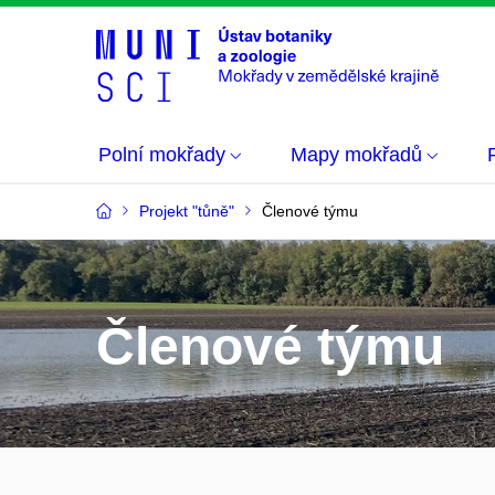
Polní mokřady
Mapy mokřadů
Projekt "tůně"
Členové týmu
Členové týmu