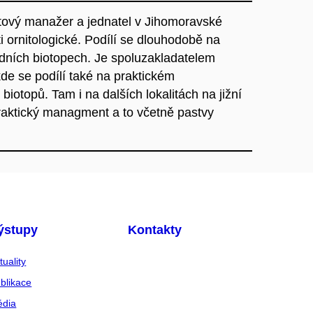
ktový manažer a jednatel v Jihomoravské
 ornitologické. Podílí se dlouhodobě na
dních biotopech. Je spoluzakladatelem
kde se podílí také na praktickém
otopů. Tam i na dalších lokalitách na jižní
praktický managment a to včetně pastvy
ýstupy
Kontakty
tuality
blikace
dia