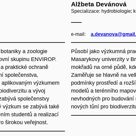
Alžbeta Devánová
Specializace: hydrobiologie;
e‑mail:
a.devanova@gmail
botaniky a zoologie
Působí jako výzkumná prac
covní skupinu ENVIROP.
Masarykovy univerzity v 
a praktické ochraně
mokřadů na orné půdě, kde 
ní společenstva,
Zaměřuje se hlavně na velk
 a aplikovaným výzkumem
podmínky prostředí a rozší
odiverzitu a vývoj
modelů a terénního mapován
 zabývá společenstvy
nevhodných pro budování n
ný výzkum se zabývá také
nových tůní pro biodiverzit
ním studentů a realizací
ro širokou veřejnost.