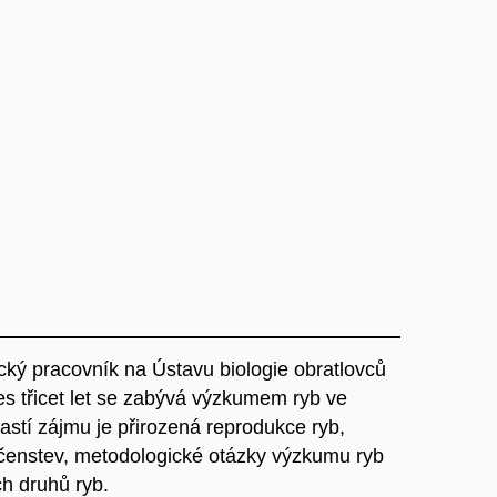
cký pracovník na Ústavu biologie obratlovců
řes třicet let se zabývá výzkumem ryb ve
astí zájmu je přirozená reprodukce ryb,
čenstev, metodologické otázky výzkumu ryb
h druhů ryb.