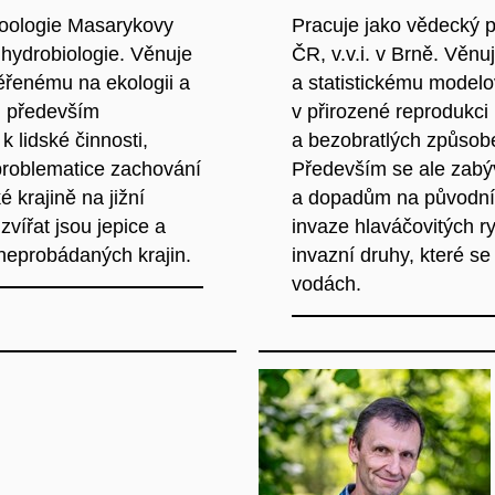
zoologie Masarykovy
Pracuje jako vědecký p
 hydrobiologie. Věnuje
ČR, v.v.i. v Brně. Věnu
řenému na ekologii a
a statistickému modelo
, především
v přirozené reprodukci
 lidské činnosti,
a bezobratlých způsobe
problematice zachování
Především se ale zabývá
 krajině na jižní
a dopadům na původní 
vířat jsou jepice a
invaze hlaváčovitých r
 neprobádaných krajin.
invazní druhy, které se
vodách.