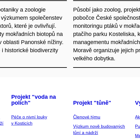
otaniky a zoologie
Působí jako zoolog, proje
vá výzkumem společenstev
pobočce České společnosti
rů, které je ovlivňují.
monitoringu ptáků v mokřa
uity mokřadních biotopů na
ptačího parku Kosteliska, 
 oblasti Panonské nížiny.
managementu mokřadních bi
 historické biodiverzity
Moravě organizuje jejich 
velkého dobytka.
Projekt "voda na
polích"
Projekt "tůně"
V
h
Péče o nivní louky
Členové týmu
Ak
ží
v Kosticích
Výzkum nově budovaných
Pu
tůní a nádrží
Mé