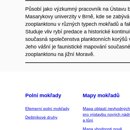
Působí jako výzkumný pracovník na Ústavu b
Masarykovy univerzity v Brně, kde se zabý
zooplanktonu v různých typech mokřadů a fakto
Studuje vliv rybí predace a historické kontin
současná společenstva planktonních korýšů v
Jeho vášní je faunistické mapování současné i
zooplanktonu na jižní Moravě.
Polní mokřady
Mapy mokřadů
Efemerní polní mokřady
Mapa oblastí nevhodnýc
pro výstavbu nových nádr
Deštníkové druhy
a tůní
Mapa vhodnosti nově