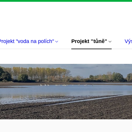
Projekt "voda na polích"
Projekt "tůně"
Vý