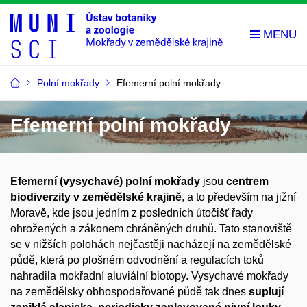
Polní mokřady
Efemerní polní mokřady
Efemerní polní mokřady
Efemerní (vysychavé) polní mokřady
jsou
centrem
biodiverzity v zemědělské krajině
, a to především na jižní
Moravě, kde jsou jedním z posledních útočišť řady
ohrožených a zákonem chráněných druhů. Tato stanoviště
se v nižších polohách nejčastěji nacházejí na zemědělské
půdě, která po plošném odvodnění a regulacích toků
nahradila mokřadní aluviální biotopy. Vysychavé mokřady
na zemědělsky obhospodařované půdě tak dnes
suplují