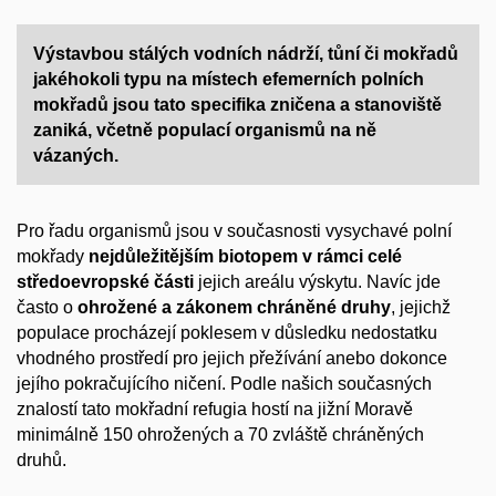
Výstavbou stálých vodních nádrží, tůní či mokřadů
jakéhokoli typu
na místech efemerních polních
mokřadů
jsou tato specifika
zničena
a stanoviště
zaniká, včetně populací organismů na ně
vázaných.
P
ro řadu organismů jsou v současnosti
vysychavé
polní
mokřady
nejdůležitějším biotopem v rámci celé
středoevropské části
jejich areálu výskytu
.
Navíc j
de
často
o
ohrožen
é
a zákonem chráněn
é
druh
y
, jejichž
populace procházejí poklesem v důsledku
nedostatku
vhodného prostředí pro jejich
přežívání
anebo dokonce
jejího pokračujícího ničení
.
P
odle
našich
současných
znalostí t
a
to mokřad
ní
refugia
hostí
na jižní Moravě
minimálně 150 ohrožených a 70 zvláště chráněných
druhů
.