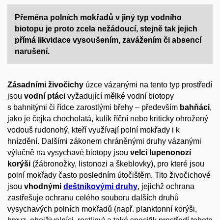
Přeměna polních mokřadů v jiný typ vodního
biotopu je proto zcela nežádoucí, stejně tak jejich
přímá likvidace vysoušením, zavážením či absencí
narušení.
Zásadními
živočichy
úzce vázanými na tento typ prostředí
jsou
vodní ptáci
vyžadující mělké vodní biotopy
s bahnitými či řídce zarostlými břehy
–
především
bahňáci
,
jako je
čejka chocholatá, kulík říční nebo kriticky
ohrožený
vodouš rudonohý
, kteří využívají polní mokřady i k
hnízdění. Dalšími zákonem chráněnými druhy
vázanými
výlučně na vysychavé biotopy
jsou
vel
cí
lupenono
zí
korýš
i
(žábronožky, listono
zi
a
škeblovky
), pro které jsou
polní
mokřady
často posledním útočištěm
.
T
ito živočichové
jsou
vhodnými
deštníkovými druhy
, jejichž
ochrana
zastřešuje ochranu celého souboru dalších druhů
vysychavých polních mokřadů
(např.
planktonní korýši,