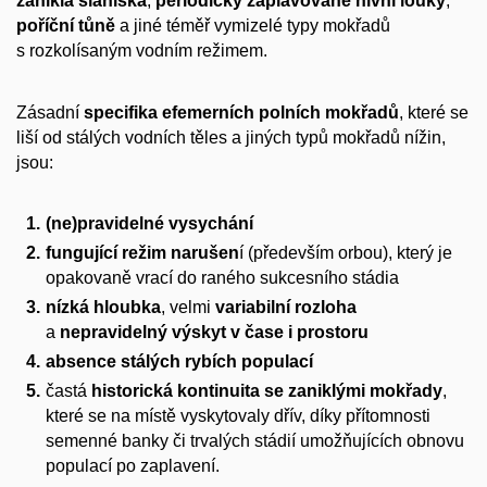
zaniklá slaniska
,
periodicky zaplavované nivní louky
,
poříční tůně
a jiné téměř vymizelé typy mokřadů
s rozkolísaným vodním režimem.
Zásadní
specifika efemerních polních mokřadů
, které se
liší od stálých vodních těles a jiných typů mokřadů nížin,
jsou:
(ne)pravidelné vysychání
fungující režim narušen
í (především orbou), který je
opakovaně vrací do raného sukcesního stádia
nízká hloubka
, velmi
variabilní rozloha
a
nepravidelný výskyt v čase i prostoru
absence stálých rybích populací
častá
historická kontinuita se zaniklými mokřady
,
které se na místě vyskytovaly dřív, díky přítomnosti
semenné banky či trvalých stádií umožňujících obnovu
populací po zaplavení.